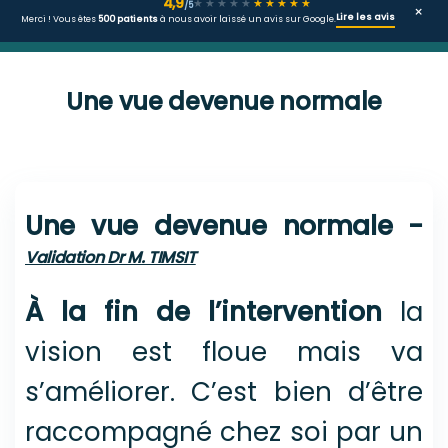
4,9
★★★★★
★★★★★
/5
×
Lire les avis
Merci ! Vous êtes
500 patients
à nous avoir laissé un avis sur Google.
Une vue devenue normale
Vous êtes ici
Une vue devenue normale
-
Validation Dr M. TIMSIT
À la fin de l’intervention
la
vision est floue mais va
s’améliorer. C’est bien d’être
raccompagné chez soi par un