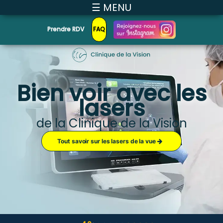
☰ MENU
Prendre RDV
FAQ
Bien voir avec les
lasers
de la Clinique de la Vision
Tout savoir sur les lasers de la vue