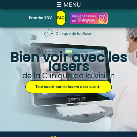
☰ MENU
Prendre RDV
FAQ
Bien voir avec les
lasers
de la Clinique de la Vision
Tout savoir sur les lasers de la vue