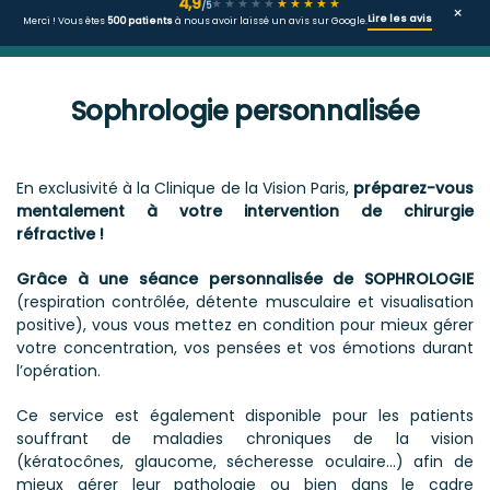
4,9
★★★★★
★★★★★
/5
×
Lire les avis
Merci ! Vous êtes
500 patients
à nous avoir laissé un avis sur Google.
Sophrologie personnalisée
En exclusivité à la Clinique de la Vision Paris,
préparez-vous
Vous êtes ici
mentalement à votre intervention
de chirurgie
réfractive !
Grâce à une
séance personnalisée de SOPHROLOGIE
(respiration contrôlée, détente musculaire et visualisation
positive), vous vous mettez en condition pour mieux gérer
votre concentration, vos pensées et vos émotions durant
l’opération.
Ce service est également disponible pour les patients
souffrant de maladies chroniques de la vision
(kératocônes, glaucome, sécheresse oculaire…) afin de
mieux gérer leur pathologie ou bien dans le cadre